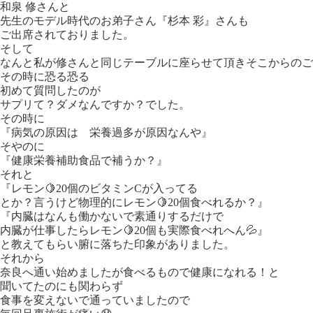
和泉 修さんと
先生のモデル時代のお弟子さん『杉本 彩』さんも
ご出席されておりました。
そして
なんと私が修さんと同じテーブルに座らせて頂きそこからのご
その時に恐る恐る
初めて質問したのが
サプリて？ダメなんですか？でした。
その時に
『病気の原因は 栄養過多が原因なんや』
そやのに
『健康栄養補助食品で補うか？』
それと
『レモン🍋20個のビタミンCが入ってる
とか？言うけど物理的にレモン🍋20個食べれるか？』
『内臓はなんも働かないで素通りするだけで
内臓が仕事したらレモン🍋20個も実際食べれへん💦』
と教えてもらい腑に落ちた印象がありました。
それから
奈良へ通い始めましたが食べるもので健康になれる！と
聞いてたのにも関わらず
食事を変えないで通っていましたので