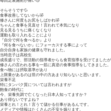
毎回足裏施術が痛い😓
そらそうです💦
食事改善してないから🤣
修さんに何度もお尻をしばかれ🤣
ちゃんと食事を見直せ！言われて本気になり
見る見るうちに痛くなくなり
運動も取り入れることにより
『自分で何を食べるか』より
『何を食べないか』にフォーカスする事によって
自分自身も家族の健康も守れました。
当時息子は高校生
成長盛りで、部活動の指導者からも食育指導を受けてましたが
修さんの言われる事を一筋に真逆の食事指導をしてきました。
食べ物には摂取基準があり
上限量があるのは世の中の方あまり知らないと思います。
栄養不足
特にタンパク質については言われますが
飽食の時代に
今、栄養失調で亡くなった日本人知ってますか？
あり得ないですよね？
栄養とれ！とれ！言うて儲かる仕事があるんです。
メディアや情報はたくさんの不安を煽ります。