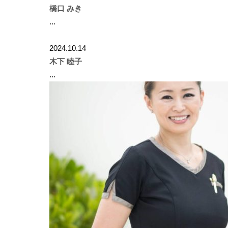
橋口 みき
...
2024.10.14
木下 睦子
...