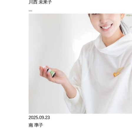
川西 未来子
...
2025.09.23
南 準子