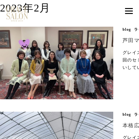
2023年2月
blog
ラ
芦田
グレイ
回のセ
いしてい
blog
ラ
本格
グレイス