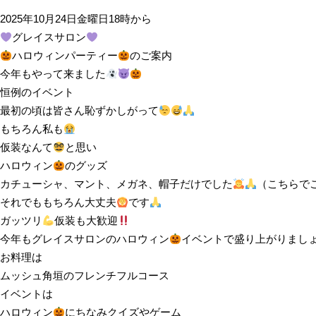
2025年10月24日金曜日18時から
グレイスサロン
ハロウィンパーティー
のご案内
今年もやって来ました
恒例のイベント
最初の頃は皆さん恥ずかしがって
もちろん私も
仮装なんて
と思い
ハロウィン
のグッズ
カチューシャ、マント、メガネ、帽子だけでした
（こちらで
それでももちろん大丈夫
です
ガッツリ
仮装も大歓迎
今年もグレイスサロンのハロウィン
イベントで盛り上がりまし
お料理は
ムッシュ角垣のフレンチフルコース
イベントは
ハロウィン
にちなみクイズやゲーム